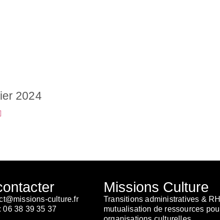
ier 2024
ontacter
Missions Culture
t@missions-culture.fr
Transitions administratives & RH
:
06 38 39 35 37
mutualisation de ressources pou
organisations culturelles