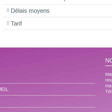
Délais moyens
Tarif
N
Mar
re
ma-
EIL
Tél